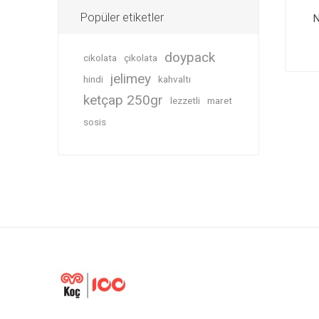
Popüler etiketler
N
doypack
cikolata
çikolata
jelimey
hindi
kahvaltı
ketçap 250gr
lezzetli
maret
sosis