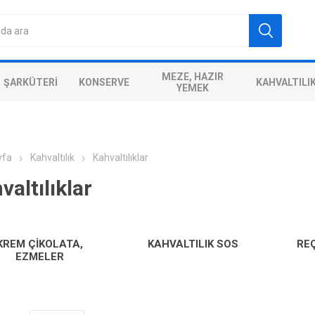
MEZE, HAZIR
ŞARKÜTERI
KONSERVE
KAHVALTILI
YEMEK
yfa
Kahvaltılık
Kahvaltılıklar
valtılıklar
KREM ÇIKOLATA,
KAHVALTILIK SOS
RE
EZMELER