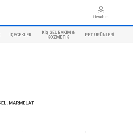
Hesabım
KIŞISEL BAKIM &
K
İÇECEKLER
PET ÜRÜNLERI
KOZMETIK
ÇEL, MARMELAT