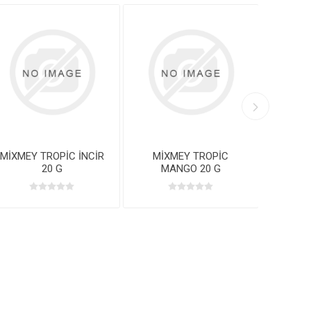
EY TROPİC İNCİR
MİXMEY TROPİC
MİXMEY TR
20 G
MANGO 20 G
20