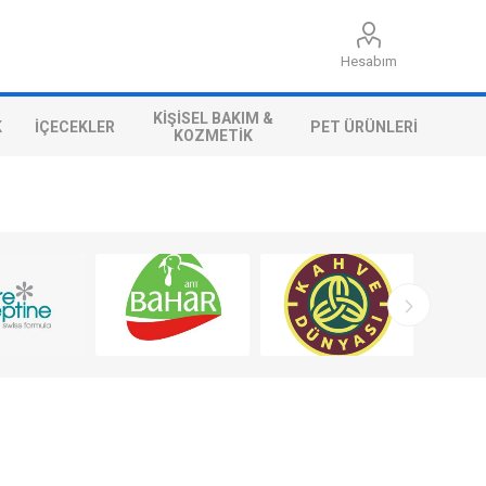
Hesabım
KIŞISEL BAKIM &
K
İÇECEKLER
PET ÜRÜNLERI
KOZMETIK