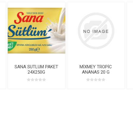
SANA SUTLUM PAKET
MİXMEY TROPİC
MİXM
24X250G
ANANAS 20 G