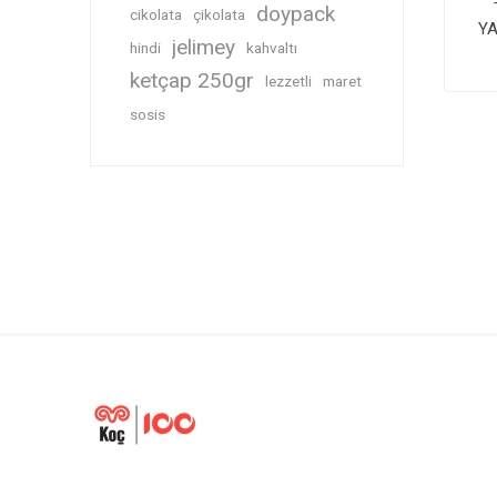
doypack
cikolata
çikolata
Y
jelimey
hindi
kahvaltı
ketçap 250gr
lezzetli
maret
sosis