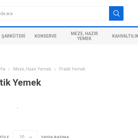
MEZE, HAZIR
ŞARKÜTERI
KONSERVE
KAHVALTILI
YEMEK
yfa
Meze, Hazır Yemek
Pratik Yemek
tik Yemek
.
TÜLE
SAYFA BAŞINA