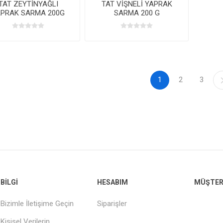
TAT ZEYTİNYAĞLI
TAT VİŞNELİ YAPRAK
APRAK SARMA 200G
SARMA 200 G
1
2
3
BILGI
HESABIM
MÜŞTERI
Bizimle İletişime Geçin
Siparişler
Kişisel Verilerin