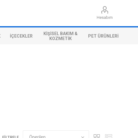
Hesabım
KIŞISEL BAKIM &
K
İÇECEKLER
PET ÜRÜNLERI
KOZMETIK
FILTRELE