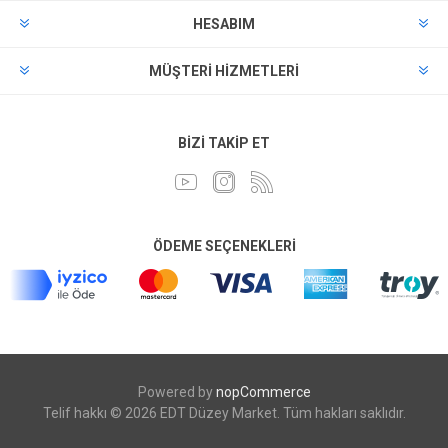
HESABIM
MÜŞTERI HIZMETLERI
BIZI TAKIP ET
ÖDEME SEÇENEKLERI
Powered by
nopCommerce
Telif hakkı © 2026 EDT Düzey Market. Tüm hakları saklıdır.