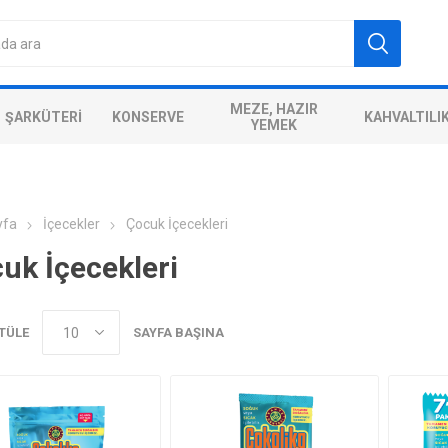
MEZE, HAZIR
ŞARKÜTERI
KONSERVE
KAHVALTILI
YEMEK
yfa
İçecekler
Çocuk İçecekleri
uk İçecekleri
TÜLE
SAYFA BAŞINA