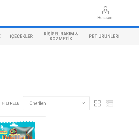
Hesabım
KIŞISEL BAKIM &
K
İÇECEKLER
PET ÜRÜNLERI
KOZMETIK
FILTRELE