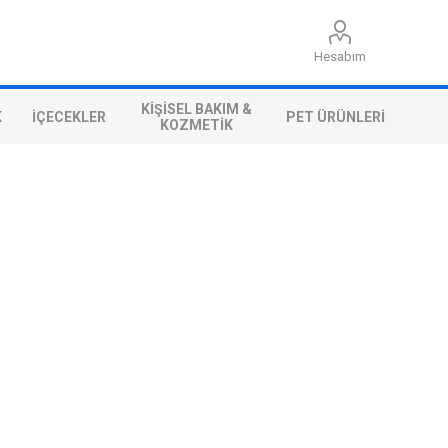
Hesabım
KIŞISEL BAKIM &
K
İÇECEKLER
PET ÜRÜNLERI
KOZMETIK