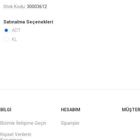
Stok Kodu:
30003612
Satınalma Seçenekleri
ADT
KL
BILGI
HESABIM
MÜŞTERI
Bizimle İletişime Geçin
Siparişler
Kişisel Verilerin