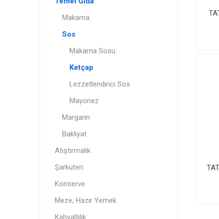
Temel Gıda
TA
Makarna
Sos
Makarna Sosu
Ketçap
Lezzetlendirici Sos
Mayonez
Margarin
Bakliyat
Atıştırmalık
Şarküteri
TAT
Konserve
Meze, Hazır Yemek
Kahvaltılık