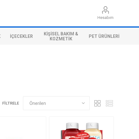
Hesabım
KIŞISEL BAKIM &
K
İÇECEKLER
PET ÜRÜNLERI
KOZMETIK
FILTRELE