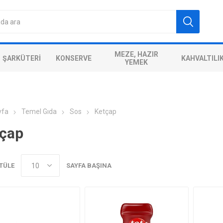
MEZE, HAZIR
ŞARKÜTERI
KONSERVE
KAHVALTILI
YEMEK
yfa
Temel Gıda
Sos
Ketçap
çap
TÜLE
SAYFA BAŞINA