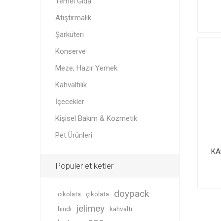
Temel Gıda
Atıştırmalık
Şarküteri
Konserve
Meze, Hazır Yemek
Kahvaltılık
İçecekler
Kişisel Bakım & Kozmetik
Pet Ürünleri
KA
Popüler etiketler
doypack
cikolata
çikolata
jelimey
hindi
kahvaltı