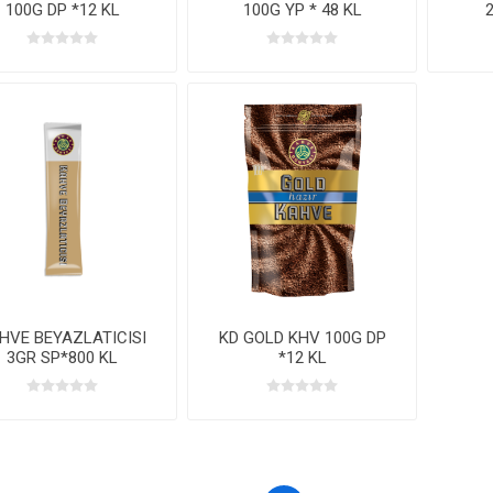
100G DP *12 KL
100G YP * 48 KL
HVE BEYAZLATICISI
KD GOLD KHV 100G DP
3GR SP*800 KL
*12 KL