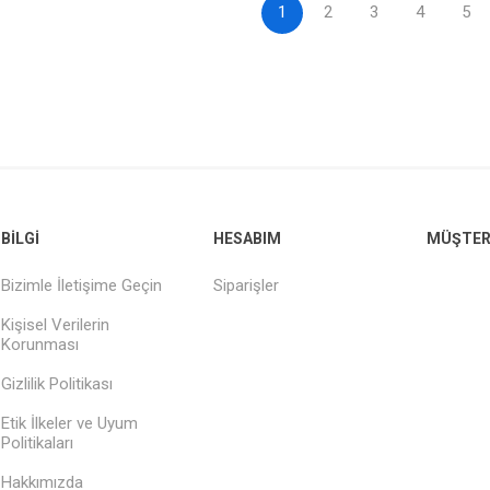
1
2
3
4
5
BILGI
HESABIM
MÜŞTERI
Bizimle İletişime Geçin
Siparişler
Kişisel Verilerin
Korunması
Gizlilik Politikası
Etik İlkeler ve Uyum
Politikaları
Hakkımızda