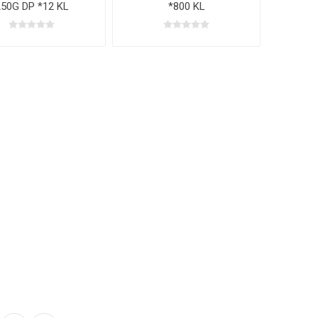
250G DP *12 KL
*800 KL