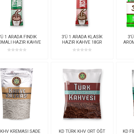
’Ü 1 ARADA FINDIK
3’Ü 1 ARADA KLASİK
3’
OMALI HAZIR KAHVE
HAZIR KAHVE 18GR
AROM
18GR SP*320 KL
SP*320 KL
18
 KHV KREMASI SADE
KD TÜRK KHV ORT ÖĞT
KD F