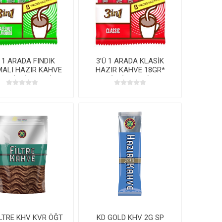
Ü 1 ARADA FINDIK
3’Ü 1 ARADA KLASİK
ALI HAZIR KAHVE
HAZIR KAHVE 18GR*
GR*(8’Lİ MP*24)
(8’Lİ MP*24)
İLTRE KHV KVR ÖĞT
KD GOLD KHV 2G SP