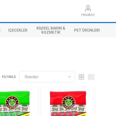
Hesabım
KIŞISEL BAKIM &
K
İÇECEKLER
PET ÜRÜNLERI
KOZMETIK
FILTRELE