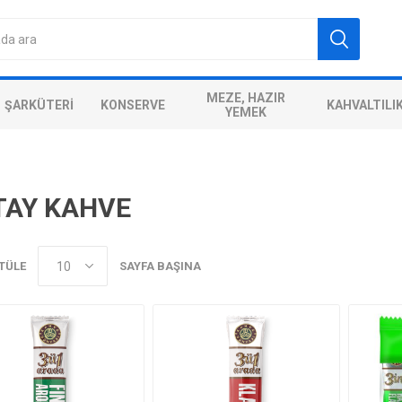
MEZE, HAZIR
ŞARKÜTERI
KONSERVE
KAHVALTILI
YEMEK
TAY KAHVE
TÜLE
SAYFA BAŞINA