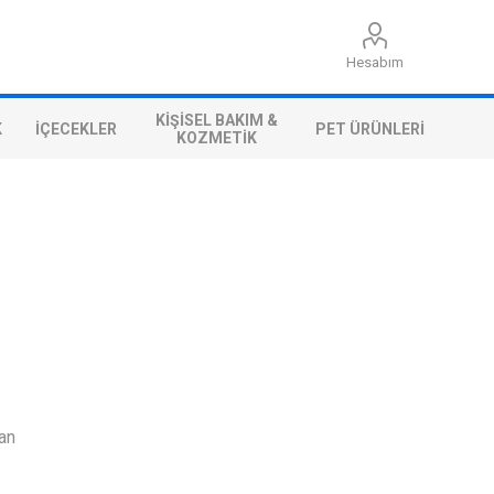
Hesabım
KIŞISEL BAKIM &
K
İÇECEKLER
PET ÜRÜNLERI
KOZMETIK
kan