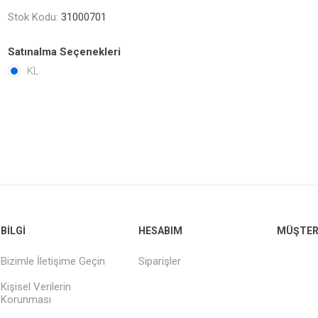
Stok Kodu:
31000701
Satınalma Seçenekleri
KL
BILGI
HESABIM
MÜŞTERI
Bizimle İletişime Geçin
Siparişler
Kişisel Verilerin
Korunması