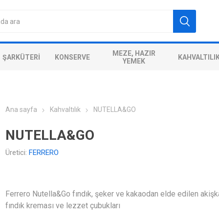
MEZE, HAZIR
ŞARKÜTERI
KONSERVE
KAHVALTILI
YEMEK
Ana sayfa
Kahvaltılık
NUTELLA&GO
NUTELLA&GO
Üretici:
FERRERO
Ferrero Nutella&Go fındık, şeker ve kakaodan elde edilen akiş
fındık kreması ve lezzet çubukları