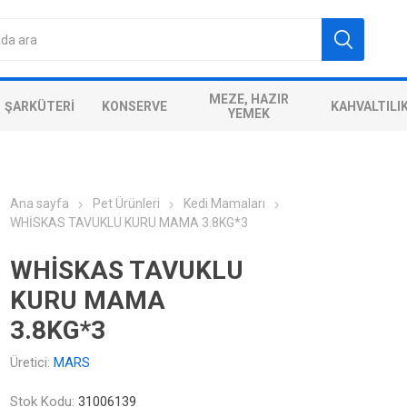
MEZE, HAZIR
ŞARKÜTERI
KONSERVE
KAHVALTILI
YEMEK
Ana sayfa
Pet Ürünleri
Kedi Mamaları
WHİSKAS TAVUKLU KURU MAMA 3.8KG*3
WHİSKAS TAVUKLU
KURU MAMA
3.8KG*3
Üretici:
MARS
Stok Kodu:
31006139