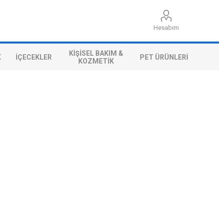
Hesabım
KIŞISEL BAKIM &
K
İÇECEKLER
PET ÜRÜNLERI
KOZMETIK