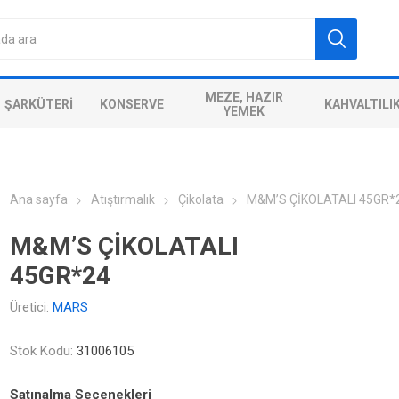
MEZE, HAZIR
ŞARKÜTERI
KONSERVE
KAHVALTILI
YEMEK
Ana sayfa
Atıştırmalık
Çikolata
M&M’S ÇİKOLATALI 45GR*
M&M’S ÇİKOLATALI
45GR*24
Üretici:
MARS
Stok Kodu:
31006105
Satınalma Seçenekleri