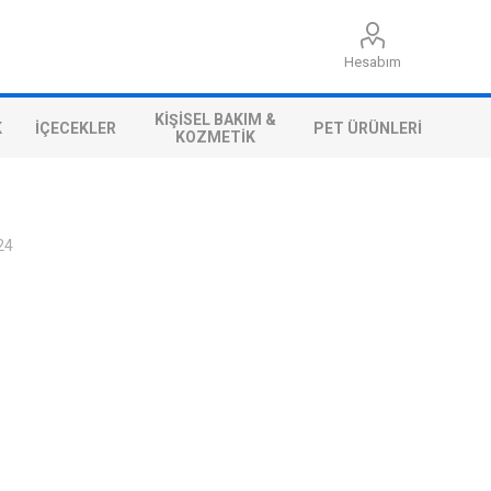
Hesabım
KIŞISEL BAKIM &
K
İÇECEKLER
PET ÜRÜNLERI
KOZMETIK
24