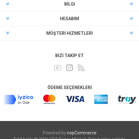
BILGI
HESABIM
MÜŞTERI HIZMETLERI
BIZI TAKIP ET
ÖDEME SEÇENEKLERI
Powered by
nopCommerce