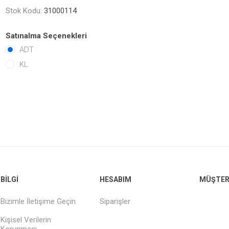
Stok Kodu:
31000114
Satınalma Seçenekleri
ADT
KL
BILGI
HESABIM
MÜŞTERI
Bizimle İletişime Geçin
Siparişler
Kişisel Verilerin