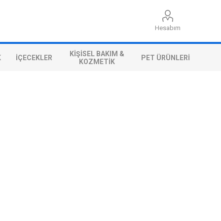
Hesabım
KIŞISEL BAKIM &
K
İÇECEKLER
PET ÜRÜNLERI
KOZMETIK