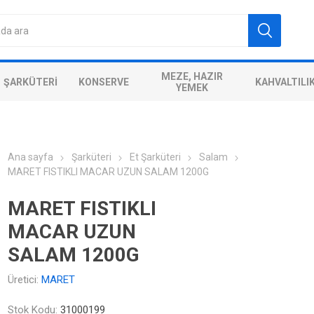
MEZE, HAZIR
ŞARKÜTERI
KONSERVE
KAHVALTILI
YEMEK
Ana sayfa
Şarküteri
Et Şarküteri
Salam
MARET FISTIKLI MACAR UZUN SALAM 1200G
MARET FISTIKLI
MACAR UZUN
SALAM 1200G
Üretici:
MARET
Stok Kodu:
31000199