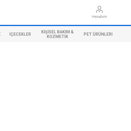
Hesabım
KIŞISEL BAKIM &
K
İÇECEKLER
PET ÜRÜNLERI
KOZMETIK