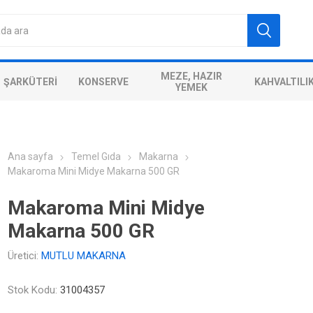
MEZE, HAZIR
ŞARKÜTERI
KONSERVE
KAHVALTILI
YEMEK
Ana sayfa
Temel Gıda
Makarna
Makaroma Mini Midye Makarna 500 GR
Makaroma Mini Midye
Makarna 500 GR
Üretici:
MUTLU MAKARNA
Stok Kodu:
31004357