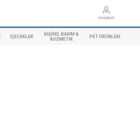
Hesabım
KIŞISEL BAKIM &
K
İÇECEKLER
PET ÜRÜNLERI
KOZMETIK