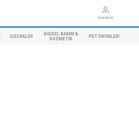
Hesabım
KIŞISEL BAKIM &
K
İÇECEKLER
PET ÜRÜNLERI
KOZMETIK