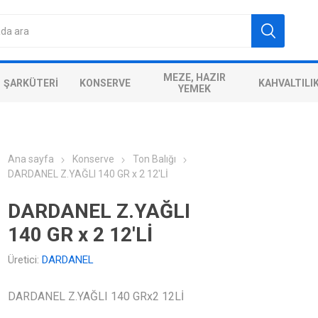
MEZE, HAZIR
ŞARKÜTERI
KONSERVE
KAHVALTILI
YEMEK
Ana sayfa
Konserve
Ton Balığı
DARDANEL Z.YAĞLI 140 GR x 2 12'Lİ
DARDANEL Z.YAĞLI
140 GR x 2 12'Lİ
Üretici:
DARDANEL
DARDANEL Z.YAĞLI 140 GRx2 12Lİ