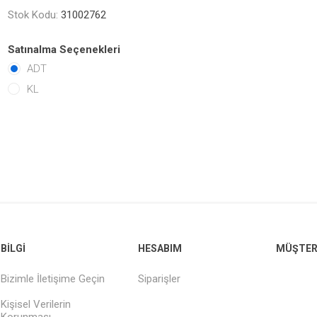
Stok Kodu:
31002762
Satınalma Seçenekleri
ADT
KL
BILGI
HESABIM
MÜŞTERI
Bizimle İletişime Geçin
Siparişler
Kişisel Verilerin