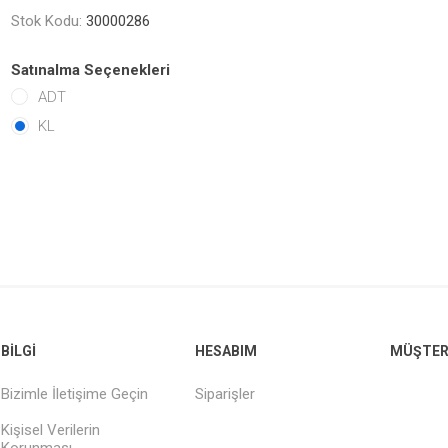
Stok Kodu:
30000286
Satınalma Seçenekleri
ADT
KL
BILGI
HESABIM
MÜŞTERI
Bizimle İletişime Geçin
Siparişler
Kişisel Verilerin