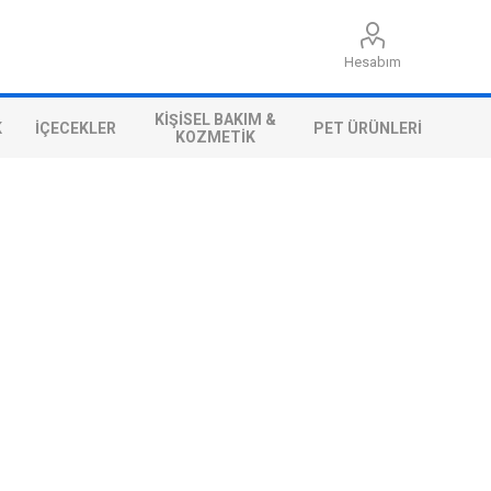
Hesabım
KIŞISEL BAKIM &
K
İÇECEKLER
PET ÜRÜNLERI
KOZMETIK