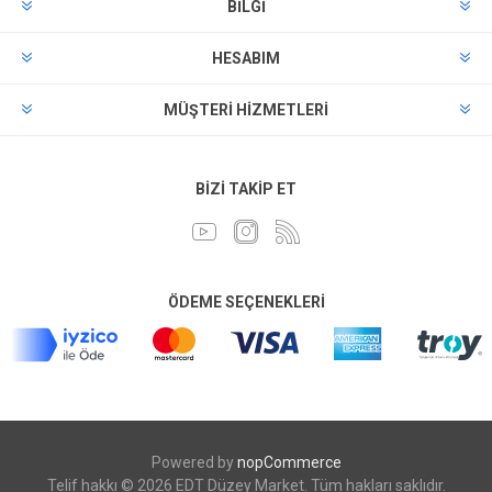
BILGI
HESABIM
MÜŞTERI HIZMETLERI
BIZI TAKIP ET
ÖDEME SEÇENEKLERI
Powered by
nopCommerce
Telif hakkı © 2026 EDT Düzey Market. Tüm hakları saklıdır.