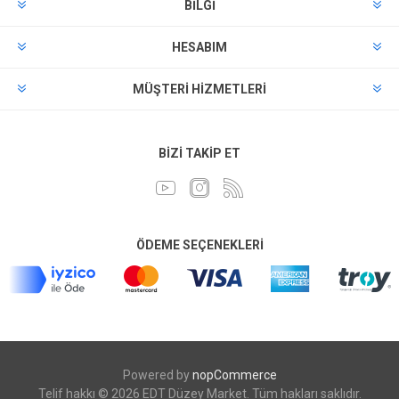
BILGI
HESABIM
MÜŞTERI HIZMETLERI
BIZI TAKIP ET
ÖDEME SEÇENEKLERI
Powered by
nopCommerce
Telif hakkı © 2026 EDT Düzey Market. Tüm hakları saklıdır.